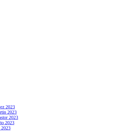
vez 2023
rtin 2023
stor 2023
rio 2023
s 2023